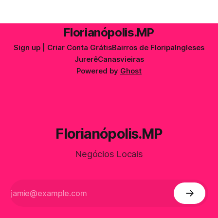
experiências locais e muito mais — tudo organizado
automaticamente através das tags relacionadas ao bairro.
Mais do que um simples
Florianópolis.MP
Sign up | Criar Conta Grátis
Bairros de Floripa
Ingleses
Jurerê
Canasvieiras
Powered by
Ghost
Florianópolis.MP
Negócios Locais